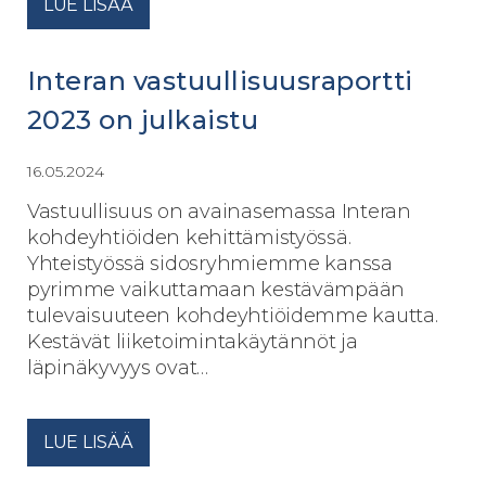
LUE LISÄÄ
Interan vastuullisuusraportti
2023 on julkaistu
16.05.2024
Vastuullisuus on avainasemassa Interan
kohdeyhtiöiden kehittämistyössä.
Yhteistyössä sidosryhmiemme kanssa
pyrimme vaikuttamaan kestävämpään
tulevaisuuteen kohdeyhtiöidemme kautta.
Kestävät liiketoimintakäytännöt ja
läpinäkyvyys ovat…
LUE LISÄÄ