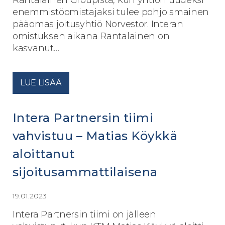
Rantalainen Groupista, kun yhtiön uudeksi
enemmistöomistajaksi tulee pohjoismainen
pääomasijoitusyhtiö Norvestor. Interan
omistuksen aikana Rantalainen on
kasvanut…
LUE LISÄÄ
Intera Partnersin tiimi
vahvistuu – Matias Köykkä
aloittanut
sijoitusammattilaisena
19.01.2023
Intera Partnersin tiimi on jälleen