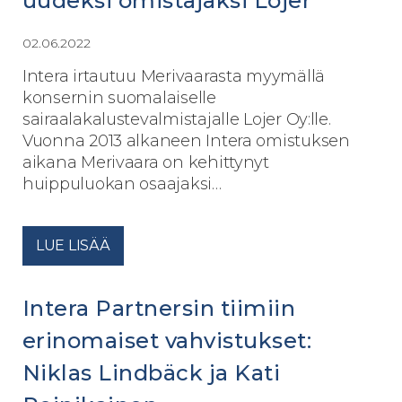
uudeksi omistajaksi Lojer
02.06.2022
Intera irtautuu Merivaarasta myymällä
konsernin suomalaiselle
sairaalakalustevalmistajalle Lojer Oy:lle.
Vuonna 2013 alkaneen Intera omistuksen
aikana Merivaara on kehittynyt
huippuluokan osaajaksi…
LUE LISÄÄ
Intera Partnersin tiimiin
erinomaiset vahvistukset:
Niklas Lindbäck ja Kati