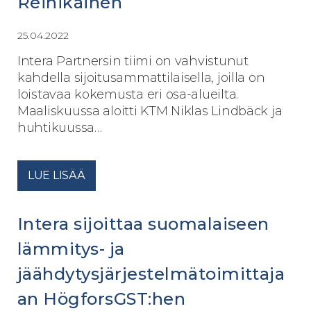
Reinikainen
25.04.2022
Intera Partnersin tiimi on vahvistunut
kahdella sijoitusammattilaisella, joilla on
loistavaa kokemusta eri osa-alueilta.
Maaliskuussa aloitti KTM Niklas Lindbäck ja
huhtikuussa…
LUE LISÄÄ
Intera sijoittaa suomalaiseen
lämmitys- ja
jäähdytysjärjestelmätoimittaja
an HögforsGST:hen