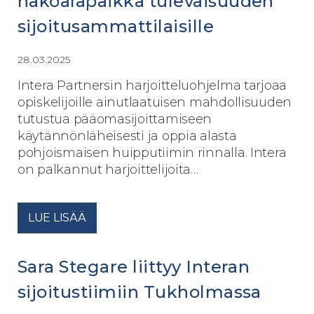
näköalapaikka tulevaisuuden
sijoitusammattilaisille
28.03.2025
Intera Partnersin harjoitteluohjelma tarjoaa
opiskelijoille ainutlaatuisen mahdollisuuden
tutustua pääomasijoittamiseen
käytännönläheisesti ja oppia alasta
pohjoismaisen huipputiimin rinnalla. Intera
on palkannut harjoittelijoita…
LUE LISÄÄ
Sara Stegare liittyy Interan
sijoitustiimiin Tukholmassa