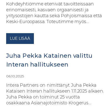
Kohdeyhtiömme etenivät tavoitteissaan
erinomaisesti, kasvaen orgaanisesti ja
yritysostojen kautta sekä Pohjoismaissa että
Keski-Euroopassa. Toteutimme myös…
LUE LISÄÄ
Juha Pekka Katainen valittu
Interan hallitukseen
06.10.2025
Intera Partners on nimittänyt Juha Pekka
Kataisen Interan hallitukseen 1.11.2025 alkaen.
Juha Pekka on toiminut 25 vuotta
osakkaana Asianajotoimisto Krogerus…