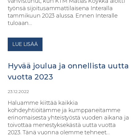
vahvistunut, kun KTM Matias Köykkä aloitti
työnsä sijoitusammattilaisena Interalla
tammikuun 2023 alussa. Ennen Interalle
tuloaan…
LUE LISÄÄ
Hyvää joulua ja onnellista uutta
vuotta 2023
23.12.2022
Haluamme kiittää kaikkia
kohdeyhtiöitämme ja kumppaneitamme
erinomaisesta yhteistyöstä vuoden aikana ja
toivottaa menestyksekästä uutta vuotta
2023. Tänä vuonna olemme tehneet…