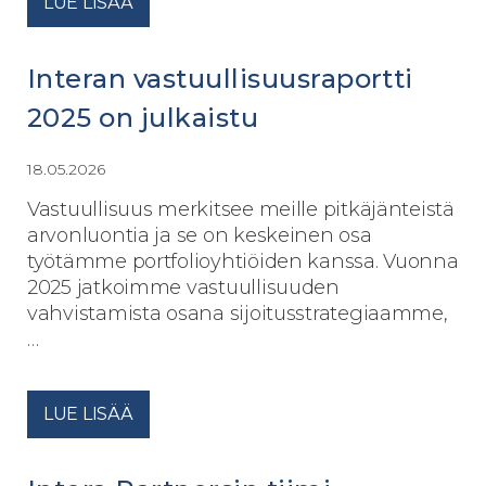
LUE LISÄÄ
Interan vastuullisuusraportti
2025 on julkaistu
18.05.2026
Vastuullisuus merkitsee meille pitkäjänteistä
arvonluontia ja se on keskeinen osa
työtämme portfolioyhtiöiden kanssa. Vuonna
2025 jatkoimme vastuullisuuden
vahvistamista osana sijoitusstrategiaamme,
…
LUE LISÄÄ