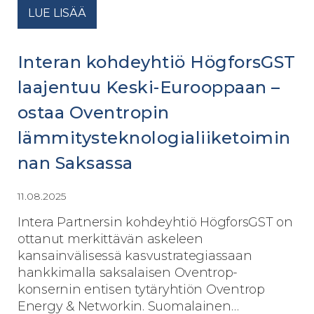
LUE LISÄÄ
Interan kohdeyhtiö HögforsGST
laajentuu Keski-Eurooppaan –
ostaa Oventropin
lämmitysteknologialiiketoimin
nan Saksassa
11.08.2025
Intera Partnersin kohdeyhtiö HögforsGST on
ottanut merkittävän askeleen
kansainvälisessä kasvustrategiassaan
hankkimalla saksalaisen Oventrop-
konsernin entisen tytäryhtiön Oventrop
Energy & Networkin. Suomalainen…