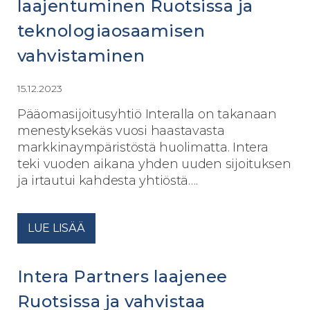
laajentuminen Ruotsissa ja
teknologiaosaamisen
vahvistaminen
15.12.2023
Pääomasijoitusyhtiö Interalla on takanaan
menestyksekäs vuosi haastavasta
markkinaympäristöstä huolimatta. Intera
teki vuoden aikana yhden uuden sijoituksen
ja irtautui kahdesta yhtiöstä….
LUE LISÄÄ
Intera Partners laajenee
Ruotsissa ja vahvistaa