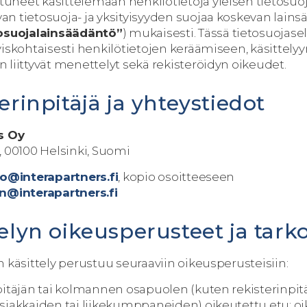
neet käsittelemään henkilötietoja yleisen tietosuo
n tietosuoja- ja yksityisyyden suojaa koskevan lain
tosuojalainsäädäntö”
) mukaisesti. Tässä tietosuojase
iskohtaisesti henkilötietojen keräämiseen, käsittelyy
 liittyvät menettelyt sekä rekisteröidyn oikeudet.
terinpitäjä ja yhteystiedot
s Oy
, 00100 Helsinki, Suomi
fo@interapartners.fi
, kopio osoitteeseen
en@interapartners.fi
telyn oikeusperusteet ja tark
n käsittely perustuu seuraaviin oikeusperusteisiin:
inpitäjän tai kolmannen osapuolen (kuten rekisterinpit
 asiakkaiden tai liikekumppaneiden) oikeutettu etu; o