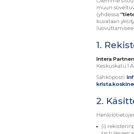
Olemme sitoutu
muun soveltuva
(yhdessä
”tie
kuvataan yksity
luovuttamiseen
1. Rekis
Intera Partner
Keskuskatu 1 A
Sähköposti:
in
krista.koskin
2. Käsit
Henkilötietoje
(i) rekister
tai tulevien