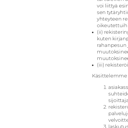
voi liittyä e
sen tytäryht
yhteyteen rek
oikeutettuih
(ii) rekiste
kuten kirjanp
rahanpesun j
muutoksineen
muutoksineen
(iii) rekiste
Käsittelemme h
asiakas
suhteide
sijoitta
rekister
palveluj
velvoit
laskutus