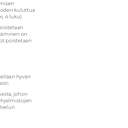
ämisen
vuoden kuluttua
, 4 luku).
 poistetaan
yttäminen on
ot poistetaan
itellään hyvän
sti.
sesta, johon
 ohjelmistojen
alvelun