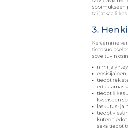
tarvittavia hen
sopimukseen pe
tai jatkaa liik
3. Henki
Keräämme vain s
tietosuojaselos
soveltuvin osin 
nimi ja yhte
ensisijainen
tiedot rekist
edustamassa
tiedot liikes
kyseiseen s
laskutus- ja
tiedot viesti
kuten tiedot
sekä tiedot 