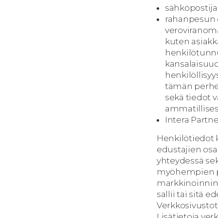
sähköpostija
rahanpesun 
veroviranomai
kuten asiakk
henkilötunnu
kansalaisuude
henkilöllisyys
tämän perhee
sekä tiedot 
ammatillises
Intera Partne
Henkilötiedot k
edustajien osa
yhteydessä sekä
myöhempien päi
markkinoinnin 
sallii tai sitä
Verkkosivustoti
Lisätietoja ver