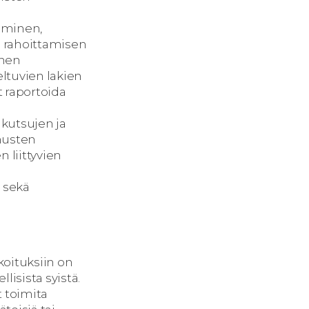
äminen,
n rahoittamisen
inen
ltuvien lakien
 raportoida
akutsujen ja
musten
 liittyvien
 sekä
koituksiin on
isista syistä.
t toimita