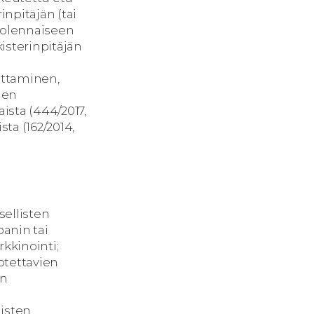
inpitäjän (tai
 olennaiseen
kisterinpitäjän
dattaminen,
ien
ista (444/2017,
ta (162/2014,
ellisten
anin tai
rkkinointi;
otettavien
en
listen