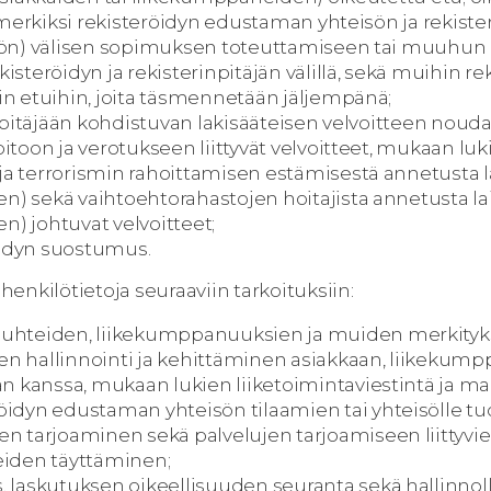
simerkiksi rekisteröidyn edustaman yhteisön ja rekister
iön) välisen sopimuksen toteuttamiseen tai muuhun
isteröidyn ja rekisterinpitäjän välillä, sekä muihin re
in etuihin, joita täsmennetään jäljempänä;
rinpitäjään kohdistuvan lakisääteisen velvoitteen nou
itoon ja verotukseen liittyvät velvoitteet, mukaan luk
a terrorismin rahoittamisen estämisestä annetusta la
) sekä vaihtoehtorahastojen hoitajista annetusta lais
) johtuvat velvoitteet;
röidyn suostumus.
enkilötietoja seuraaviin tarkoituksiin:
suhteiden, liikekumppanuuksien ja muiden merkityks
n hallinnointi ja kehittäminen asiakkaan, liikekumpp
jan kanssa, mukaan lukien liiketoimintaviestintä ja ma
öidyn edustaman yhteisön tilaamien tai yhteisölle tu
en tarjoaminen sekä palvelujen tarjoamiseen liittyvi
teiden täyttäminen;
, laskutuksen oikeellisuuden seuranta sekä hallinnol