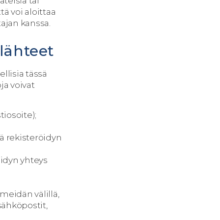
teisiä tai
 voi aloittaa
tajan kanssa.
 lähteet
llisia tässä
ja voivat
iosoite);
tä rekisteröidyn
öidyn yhteys
meidän välillä,
sähköpostit,