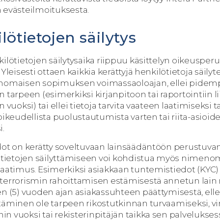
 evästeilmoituksesta.
lötietojen säilytys
ilötietojen säilytysaika riippuu käsittelyn oikeusperu
 Yleisesti ottaen kaikkia kerättyjä henkilötietoja säily
nomaisen sopimuksen voimassaoloajan, ellei pidempi
 tarpeen (esimerkiksi kirjanpitoon tai raportointiin li
 vuoksi) tai ellei tietoja tarvita vaateen laatimiseksi t
oikeudellista puolustautumista varten tai riita-asioid
i.
dot on kerätty soveltuvaan lainsäädäntöön perustuvan
lötietojen säilyttämiseen voi kohdistua myös nimen
vaatimus. Esimerkiksi asiakkaan tuntemistiedot (KYC) 
terrorismin rahoittamisen estämisestä annetun lain
en (5) vuoden ajan asiakassuhteen päättymisestä, ellei
täminen ole tarpeen rikostutkinnan turvaamiseksi, vir
n vuoksi tai rekisterinpitäjän taikka sen palvelukses