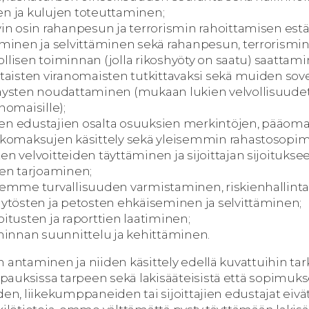
n ja kulujen toteuttaminen;
vin osin rahanpesun ja terrorismin rahoittamisen est
aminen ja selvittäminen sekä rahanpesun, terrorismi
ikollisen toiminnan (jolla rikoshyöty on saatu) saattam
taisten viranomaisten tutkittavaksi sekä muiden sove
äysten noudattaminen (mukaan lukien velvollisuudet
nomaisille);
ajien edustajien osalta osuuksien merkintöjen, pääom
akomaksujen käsittely sekä yleisemmin rahastosopi
n velvoitteiden täyttäminen ja sijoittajan sijoitukseen
jen tarjoaminen;
jemme turvallisuuden varmistaminen, riskienhallinta
äytösten ja petosten ehkäiseminen ja selvittäminen;
itusten ja raporttien laatiminen;
iminnan suunnittelu ja kehittäminen.
 antaminen ja niiden käsittely edellä kuvattuihin tar
auksissa tarpeen sekä lakisääteisistä että sopimuksell
den, liikekumppaneiden tai sijoittajien edustajat eivä