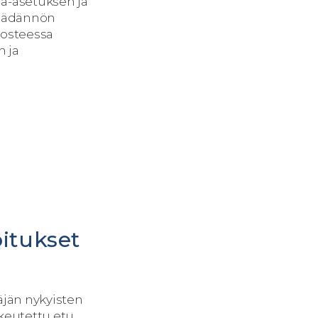
ja-asetuksen ja
säädännön
losteessa
n ja
oitukset
äjän nykyisten
ikeutettu etu