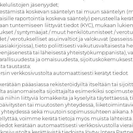
kelulistojen jäsenyydet;
estämistä koskevan sääntelyn tai muun sääntelyn (
sille raportointia koskeva sääntely) perusteella kerät
aan tuntemiseen liittyvät tiedot (KYC), mukaan lukie
kset / syntymäajat / muut henkilötunnisteet / verotu
t / verotukselliset asuinvaltiot ja valokuvat (passeiss
asiakirjoissa), tieto poliittisesti vaikutusvaltaisesta he
njäsenestä tai läheisestä yhteistyökumppanista), va
varallisuudesta ja omaisuudesta, sijoituskokemuksest
ta taustasta;
rsin verkkosivustolta automaattisesti kerätyt tiedot.
erätään pääasiassa rekisteröidyiltä itseltään tai sijoit
lta asianomaiselta sijoittajalta esimerkiksi sopimus
 niihin liittyviä lomakkeita ja kyselyitä täytettäessä, 
vitysten tai muutosten yhteydessä, liiketoimintavi
yhteydessä sekä muutoin sopimussuhteen aikana. Mi
 edellyttää, voimme kerätä tietoja myös muista lähteistä.
edot kerätään automaattisesti verkkosivustolla vierai
kkosivustolta kerättävistä tiedoista löytyy Intera Partn