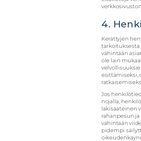
verkkosivuston
4. Henki
Kerättyjen henk
tarkoituksesta.
vähintään asia
ole lain mukaan
velvollisuuksien
esittämiseksi, 
ratkaisemiseks
Jos henkilötie
nojalla, henki
lakisääteinen 
rahanpesun ja 
vähintään viid
pidempi säilyt
oikeudenkäynni