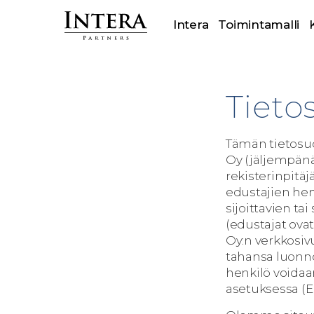
Intera
Toimintamalli
Tieto
Tämän tietosuo
Oy (jäljempän
rekisterinpitä
edustajien henk
sijoittavien ta
(edustajat ovat
Oy:n verkkosivu
tahansa luonno
henkilö voidaan
asetuksessa (E