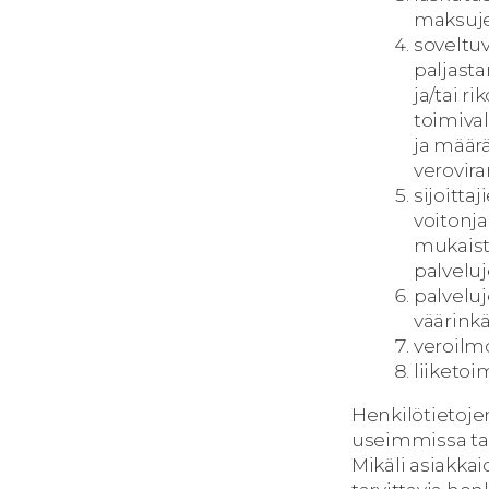
maksuje
soveltu
paljast
ja/tai r
toimival
ja määr
verovira
sijoitt
voitonj
mukaiste
palvelu
palvelu
väärink
veroilmo
liiketo
Henkilötietojen
useimmissa tap
Mikäli asiakkai