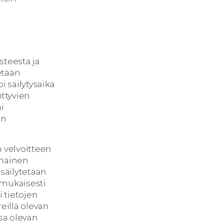
steesta ja
tetään
 säilytysaika
ittyvien
ai
en
 velvoitteen
omainen
säilytetään
 mukaisesti
 tietojen
eillä olevan
sa olevan