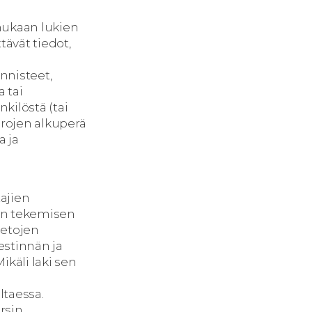
mukaan lukien
tävät tiedot,
n
nnisteet,
a tai
nkilöstä (tai
rojen alkuperä
a ja
tajien
ten tekemisen
tietojen
estinnän ja
käli laki sen
ltaessa.
ersin