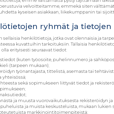
kilötietoja, emme välttämättä pysty täyttämään lakisää
rustuvia velvoitteitamme, emmekä siten välttämättä
esuhdetta kyseisen asiakkaan, liikekumppanin tai sijoit
lötietojen ryhmät ja tietojen
ellaisia henkilötietoja, jotka ovat olennaisia ja tarpee
teessa kuvattuihin tarkoituksiin. Tällaisia henkilötieto
olla erityisesti seuraavat tiedot:
ystiedot (kuten työosoite, puhelinnumero ja sähköpost
 kieli (tarpeen mukaan);
eröidyn työnantajasta, tittelistä, asemasta tai tehtävis
 yhteisössä;
uhteesta sekä sopimukseen liittyvät tiedot ja rekister
opimukseen;
 maksutiedot;
nnästä ja muusta vuorovaikutuksesta rekisteröidyn ja 
 puheluista ja muista keskusteluista, mukaan lukien 
toteutetuista markkinointitoimenpiteistä;