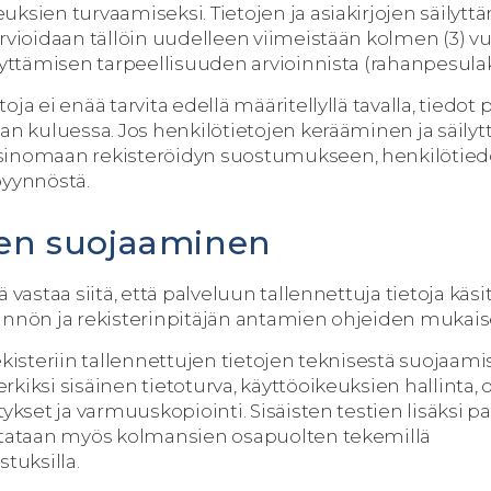
uksien turvaamiseksi. Tietojen ja asiakirjojen säilytt
arvioidaan tällöin uudelleen viimeistään kolmen (3) 
lyttämisen tarpeellisuuden arvioinnista (rahanpesulaki
oja ei enää tarvita edellä määritellyllä tavalla, tiedot
jan kuluessa. Jos henkilötietojen kerääminen ja säil
sinomaan rekisteröidyn suostumukseen, henkilötied
pyynnöstä.
ojen suojaaminen
ä vastaa siitä, että palveluun tallennettuja tietoja käs
ännön ja rekisterinpitäjän antamien ohjeiden mukaise
ekisteriin tallennettujen tietojen teknisestä suojaami
kiksi sisäinen tietoturva, käyttöoikeuksien hallinta,
tykset ja varmuuskopiointi. Sisäisten testien lisäksi p
stataan myös kolmansien osapuolten tekemillä
stuksilla.