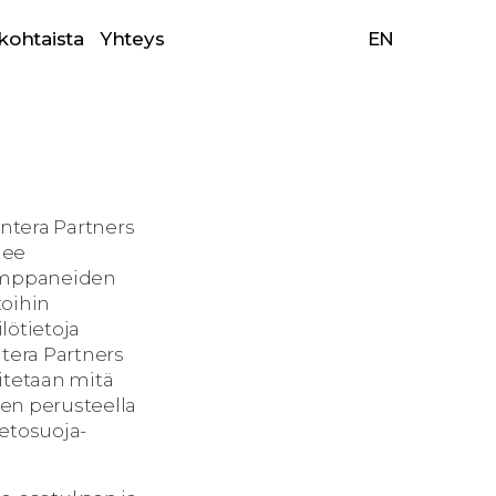
kohtaista
Yhteys
EN
Intera Partners
elee
ekumppaneiden
toihin
ilötietoja
ntera Partners
oitetaan mitä
oiden perusteella
ietosuoja-