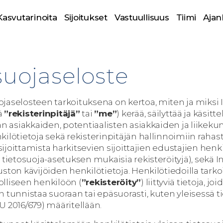
Kasvutarinoita
Sijoitukset
Vastuullisuus
Tiimi
Ajan
suojaseloste
jaselosteen tarkoituksena on kertoa, miten ja miksi 
ä
”rekisterinpitäjä”
tai
”me”
) kerää, säilyttää ja käsitt
jän asiakkaiden, potentiaalisten asiakkaiden ja liik
ilötietoja sekä rekisterinpitäjän hallinnoimiin rahas
i sijoittamista harkitsevien sijoittajien edustajien henk
 tietosuoja-asetuksen mukaisia rekisteröityjä), sekä I
ston kävijöiden henkilötietoja. Henkilötiedoilla tark
lliseen henkilöön (
”rekisteröity”
) liittyviä tietoja, j
 tunnistaa suoraan tai epäsuorasti, kuten yleisessä t
U 2016/679) määritellään.