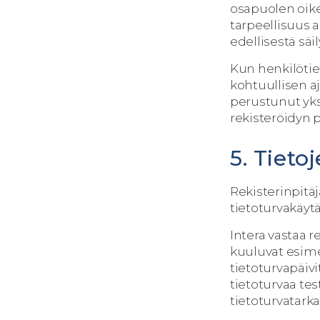
osapuolen oike
tarpeellisuus 
edellisestä säi
Kun henkilötiet
kohtuullisen a
perustunut yk
rekisteröidyn 
5. Tiet
Rekisterinpitäj
tietoturvakäyt
Intera vastaa r
kuuluvat esimer
tietoturvapäivi
tietoturvaa te
tietoturvatarka