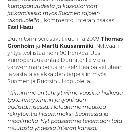
kumppanuudesta ja kasvutarinan
jatkamisesta myös Suomen rajojen
ulkopuolella
”, kommentoi Interan osakas
Essi Hasu
.
Duunitorin perustivat vuonna 2009
Thomas
Grönholm
ja
Martti Kuusanmäki
. Nykyään
yritys työllistää noin 90 henkeä. Uusi
kumppanuus antaa Duunitorille vielä
vahvemman perustan kehittää palveluitaan
ja vastata asiakkaiden tarpeisiin myös
Suomen ja Ruotsin ulkopuolella.
”
Tiimimme on tehnyt viime vuosina huikeaa
työtä rekrytoinnin ja työnhaun
uudistamisessa. Haluamme muuttaa
rekrytointia fiksummaksi, Suomessa ja
maailmalla. Nyt pääsemme tekemään tätä
muutosta yhdessä Interan kanssa
.