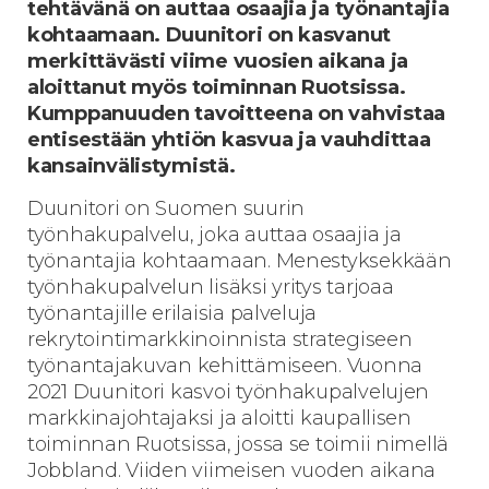
tehtävänä on auttaa osaajia ja työnantajia
kohtaamaan. Duunitori on kasvanut
merkittävästi viime vuosien aikana ja
aloittanut myös toiminnan Ruotsissa.
Kumppanuuden tavoitteena on vahvistaa
entisestään yhtiön kasvua ja vauhdittaa
kansainvälistymistä.
Duunitori on Suomen suurin
työnhakupalvelu, joka auttaa osaajia ja
työnantajia kohtaamaan. Menestyksekkään
työnhakupalvelun lisäksi yritys tarjoaa
työnantajille erilaisia palveluja
rekrytointimarkkinoinnista strategiseen
työnantajakuvan kehittämiseen. Vuonna
2021 Duunitori kasvoi työnhakupalvelujen
markkinajohtajaksi ja aloitti kaupallisen
toiminnan Ruotsissa, jossa se toimii nimellä
Jobbland. Viiden viimeisen vuoden aikana