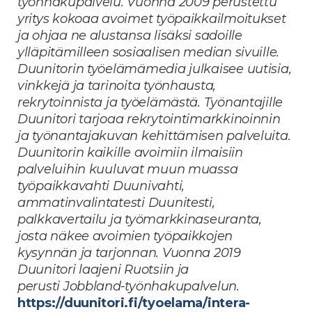
työnhakupalvelu. Vuonna 2009 perustettu
yritys kokoaa avoimet työpaikkailmoitukset
ja ohjaa ne alustansa lisäksi sadoille
ylläpitämilleen sosiaalisen median sivuille.
Duunitorin työelämämedia julkaisee uutisia,
vinkkejä ja tarinoita työnhausta,
rekrytoinnista ja työelämästä. Työnantajille
Duunitori tarjoaa rekrytointimarkkinoinnin
ja työnantajakuvan kehittämisen palveluita.
Duunitorin kaikille avoimiin ilmaisiin
palveluihin kuuluvat muun muassa
työpaikkavahti Duunivahti,
ammatinvalintatesti Duunitesti,
palkkavertailu ja työmarkkinaseuranta,
josta näkee avoimien työpaikkojen
kysynnän ja tarjonnan. Vuonna 2019
Duunitori laajeni Ruotsiin ja
perusti Jobbland-työnhakupalvelun.
https://duunitori.fi/tyoelama/intera-