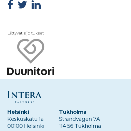
Liittyvät sijoitukset
Edellinen artikkeli
Seuraava artikkeli
Intera Partnersin
Intera sijoittaa
toimitusjohtajaksi
ilmanvaihtoon ja
Helsinki
Tukholma
osakas Juhana Kallio
jäähdytykseen
Keskuskatu 1a
Strandvägen 7A
– Jokke Paananen
erikoistuneeseen
00100 Helsinki
114 56 Tukholma