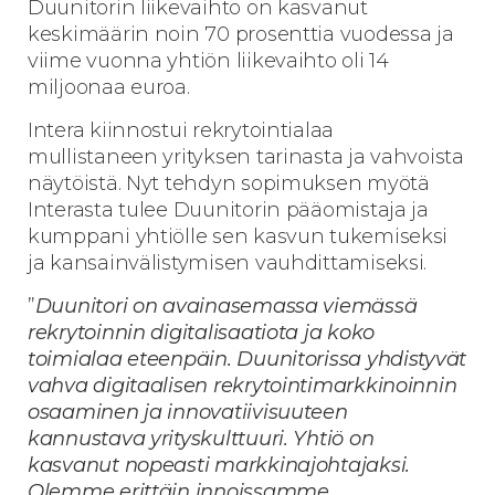
Duunitorin liikevaihto on kasvanut
keskimäärin noin 70 prosenttia vuodessa ja
viime vuonna yhtiön liikevaihto oli 14
miljoonaa euroa.
Intera kiinnostui rekrytointialaa
mullistaneen yrityksen tarinasta ja vahvoista
näytöistä. Nyt tehdyn sopimuksen myötä
Interasta tulee Duunitorin pääomistaja ja
kumppani yhtiölle sen kasvun tukemiseksi
ja kansainvälistymisen vauhdittamiseksi.
”
Duunitori on avainasemassa viemässä
rekrytoinnin digitalisaatiota ja koko
toimialaa eteenpäin. Duunitorissa yhdistyvät
vahva digitaalisen rekrytointimarkkinoinnin
osaaminen ja innovatiivisuuteen
kannustava yrityskulttuuri. Yhtiö on
kasvanut nopeasti markkinajohtajaksi.
Olemme erittäin innoissamme