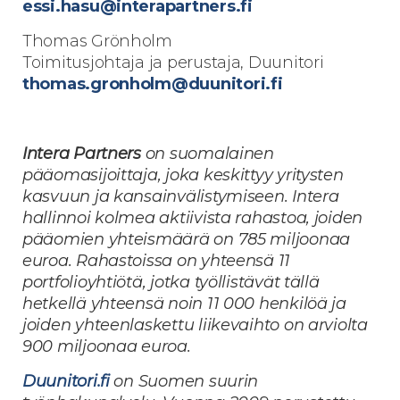
essi.hasu@interapartners.fi
Thomas Grönholm
Toimitusjohtaja ja perustaja, Duunitori
thomas.gronholm@duunitori.fi
Intera Partners
on suomalainen
pääomasijoittaja, joka keskittyy yritysten
kasvuun ja kansainvälistymiseen. Intera
hallinnoi kolmea aktiivista rahastoa, joiden
pääomien yhteismäärä on
785 miljoonaa
euroa. Rahastoissa on yhteensä 11
portfolioyhtiötä, jotka työllistävät tällä
hetkellä yhteensä noin 11 000 henkilöä ja
joiden yhteenlaskettu liikevaihto on arviolta
900 miljoonaa euroa.
Duunitori.fi
on Suomen suurin