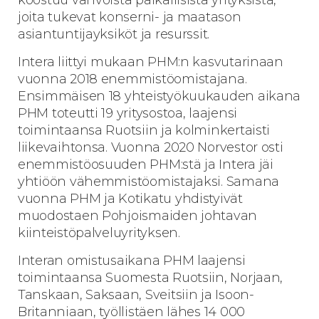
joita tukevat konserni- ja maatason
asiantuntijayksiköt ja resurssit.
Intera liittyi mukaan PHM:n kasvutarinaan
vuonna 2018 enemmistöomistajana.
Ensimmäisen 18 yhteistyökuukauden aikana
PHM toteutti 19 yritysostoa, laajensi
toimintaansa Ruotsiin ja kolminkertaisti
liikevaihtonsa. Vuonna 2020 Norvestor osti
enemmistöosuuden PHM:stä ja Intera jäi
yhtiöön vähemmistöomistajaksi. Samana
vuonna PHM ja Kotikatu yhdistyivät
muodostaen Pohjoismaiden johtavan
kiinteistöpalveluyrityksen.
Interan omistusaikana PHM laajensi
toimintaansa Suomesta Ruotsiin, Norjaan,
Tanskaan, Saksaan, Sveitsiin ja Isoon-
Britanniaan, työllistäen lähes 14 000