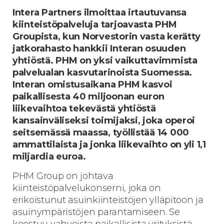
Intera Partners ilmoittaa irtautuvansa
kiinteistöpalveluja tarjoavasta PHM
Groupista, kun Norvestorin vasta kerätty
jatkorahasto hankkii Interan osuuden
yhtiöstä. PHM on yksi vaikuttavimmista
palvelualan kasvutarinoista Suomessa.
Interan omistusaikana PHM kasvoi
paikallisesta 40 miljoonan euron
liikevaihtoa tekevästä yhtiöstä
kansainväliseksi toimijaksi, joka operoi
seitsemässä maassa, työllistää 14 000
ammattilaista ja jonka liikevaihto on yli 1,1
miljardia euroa.
PHM Group on johtava
kiinteistöpalvelukonserni, joka on
erikoistunut asuinkiinteistöjen ylläpitoon ja
asuinympäristöjen parantamiseen. Se
koostuu vahvoista paikallisista yrityksistä,