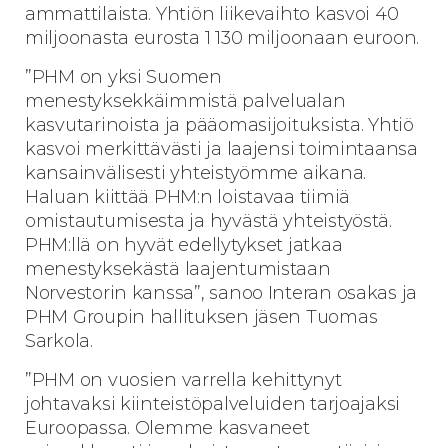
ammattilaista. Yhtiön liikevaihto kasvoi 40
miljoonasta eurosta 1 130 miljoonaan euroon.
”PHM on yksi Suomen
menestyksekkäimmistä palvelualan
kasvutarinoista ja pääomasijoituksista. Yhtiö
kasvoi merkittävästi ja laajensi toimintaansa
kansainvälisesti yhteistyömme aikana.
Haluan kiittää PHM:n loistavaa tiimiä
omistautumisesta ja hyvästä yhteistyöstä.
PHM:llä on hyvät edellytykset jatkaa
menestyksekästä laajentumistaan
Norvestorin kanssa”, sanoo Interan osakas ja
PHM Groupin hallituksen jäsen Tuomas
Sarkola.
”PHM on vuosien varrella kehittynyt
johtavaksi kiinteistöpalveluiden tarjoajaksi
Euroopassa. Olemme kasvaneet