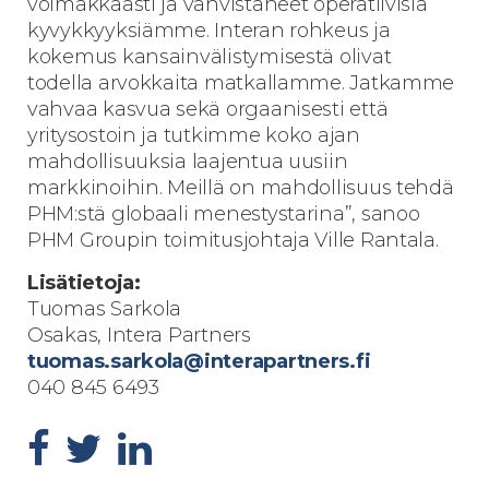
voimakkaasti ja vahvistaneet operatiivisia
kyvykkyyksiämme. Interan rohkeus ja
kokemus kansainvälistymisestä olivat
todella arvokkaita matkallamme. Jatkamme
vahvaa kasvua sekä orgaanisesti että
yritysostoin ja tutkimme koko ajan
mahdollisuuksia laajentua uusiin
markkinoihin. Meillä on mahdollisuus tehdä
PHM:stä globaali menestystarina”, sanoo
PHM Groupin toimitusjohtaja Ville Rantala.
Lisätietoja:
Tuomas Sarkola
Osakas, Intera Partners
tuomas.sarkola@interapartners.fi
040 845 6493