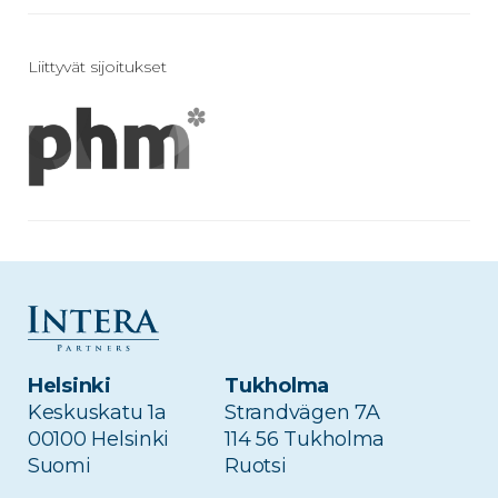
Liittyvät sijoitukset
Edellinen artikkeli
Seuraava artikkeli
Interan
Interan kohdeyhtiö
vastuullisuusraportti
HögforsGST
2024 on julkaistu
laajentuu Keski-
Eurooppaan – ostaa
Helsinki
Tukholma
Oventropin
Keskuskatu 1a
Strandvägen 7A
lämmitysteknologiali
00100 Helsinki
114 56 Tukholma
iketoiminnan
Suomi
Ruotsi
Saksassa