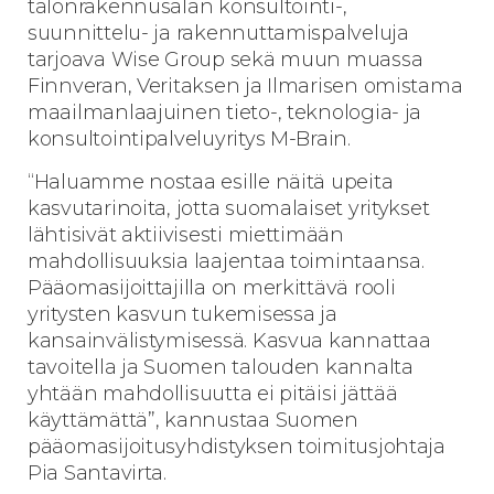
talonrakennusalan konsultointi-,
suunnittelu- ja rakennuttamispalveluja
tarjoava Wise Group sekä muun muassa
Finnveran, Veritaksen ja Ilmarisen omistama
maailmanlaajuinen tieto-, teknologia- ja
konsultointipalveluyritys M-Brain.
“Haluamme nostaa esille näitä upeita
kasvutarinoita, jotta suomalaiset yritykset
lähtisivät aktiivisesti miettimään
mahdollisuuksia laajentaa toimintaansa.
Pääomasijoittajilla on merkittävä rooli
yritysten kasvun tukemisessa ja
kansainvälistymisessä. Kasvua kannattaa
tavoitella ja Suomen talouden kannalta
yhtään mahdollisuutta ei pitäisi jättää
käyttämättä”, kannustaa Suomen
pääomasijoitusyhdistyksen toimitusjohtaja
Pia Santavirta.