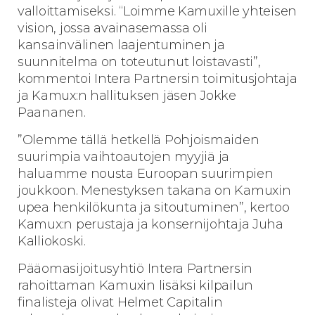
valloittamiseksi. “Loimme Kamuxille yhteisen
vision, jossa avainasemassa oli
kansainvälinen laajentuminen ja
suunnitelma on toteutunut loistavasti”,
kommentoi Intera Partnersin toimitusjohtaja
ja Kamux:n hallituksen jäsen Jokke
Paananen.
”Olemme tällä hetkellä Pohjoismaiden
suurimpia vaihtoautojen myyjiä ja
haluamme nousta Euroopan suurimpien
joukkoon. Menestyksen takana on Kamuxin
upea henkilökunta ja sitoutuminen”, kertoo
Kamux:n perustaja ja konsernijohtaja Juha
Kalliokoski.
Pääomasijoitusyhtiö Intera Partnersin
rahoittaman Kamuxin lisäksi kilpailun
finalisteja olivat Helmet Capitalin