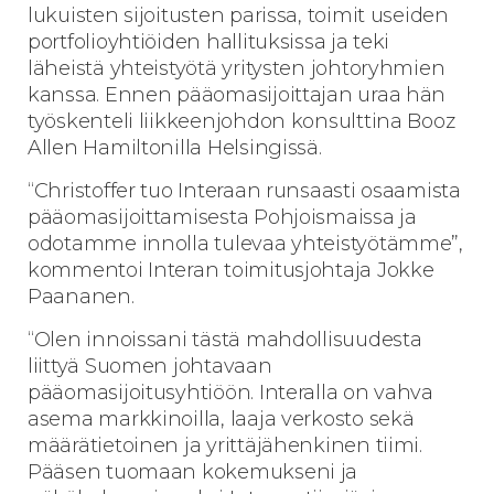
lukuisten sijoitusten parissa, toimit useiden
portfolioyhtiöiden hallituksissa ja teki
läheistä yhteistyötä yritysten johtoryhmien
kanssa. Ennen pääomasijoittajan uraa hän
työskenteli liikkeenjohdon konsulttina Booz
Allen Hamiltonilla Helsingissä.
“Christoffer tuo Interaan runsaasti osaamista
pääomasijoittamisesta Pohjoismaissa ja
odotamme innolla tulevaa yhteistyötämme”,
kommentoi Interan toimitusjohtaja Jokke
Paananen.
“Olen innoissani tästä mahdollisuudesta
liittyä Suomen johtavaan
pääomasijoitusyhtiöön. Interalla on vahva
asema markkinoilla, laaja verkosto sekä
määrätietoinen ja yrittäjähenkinen tiimi.
Pääsen tuomaan kokemukseni ja