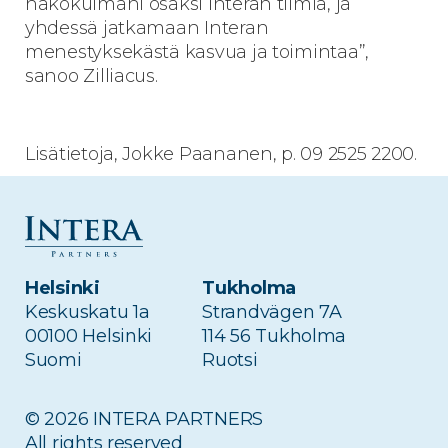
näkökulmani osaksi Interan tiimiä, ja
yhdessä jatkamaan Interan
menestyksekästä kasvua ja toimintaa”,
sanoo Zilliacus.
Lisätietoja, Jokke Paananen, p. 09 2525 2200.
Helsinki
Tukholma
Edellinen artikkeli
Seuraava artikkeli
Keskuskatu 1a
Strandvägen 7A
Silmäasema
Intera on myynyt
00100 Helsinki
114 56 Tukholma
listautui Helsingin
osakkeensa
Suomi
Ruotsi
Pörssiin
Tamtronissa
© 2026 INTERA PARTNERS
All rights reserved