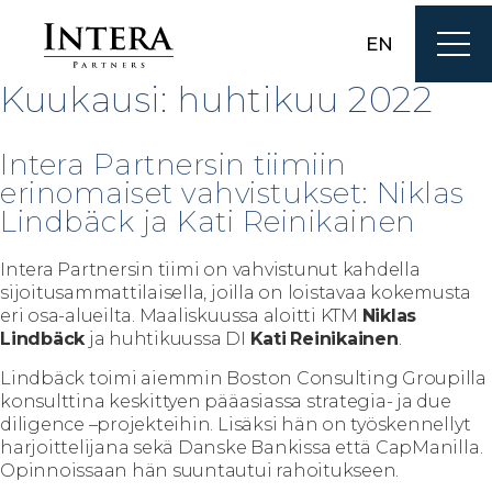
EN
Kuukausi:
huhtikuu 2022
Intera Partnersin tiimiin
erinomaiset vahvistukset: Niklas
Lindbäck ja Kati Reinikainen
Intera Partnersin tiimi on vahvistunut kahdella
sijoitusammattilaisella, joilla on loistavaa kokemusta
eri osa-alueilta. Maaliskuussa aloitti KTM
Niklas
Lindbäck
ja huhtikuussa DI
Kati
Reinikainen
.
Lindbäck toimi aiemmin Boston Consulting Groupilla
konsulttina keskittyen pääasiassa strategia- ja due
diligence –projekteihin. Lisäksi hän on työskennellyt
harjoittelijana sekä Danske Bankissa että CapManilla.
Opinnoissaan hän suuntautui rahoitukseen.