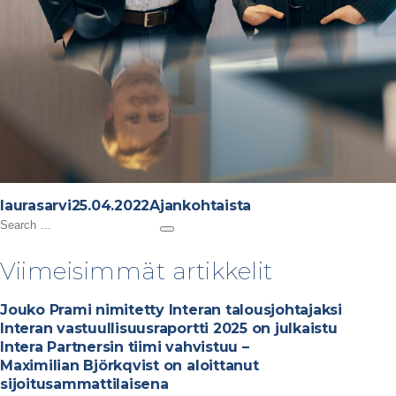
A
P
C
laurasarvi
25.04.2022
Ajankohtaista
u
S
o
a
S
t
e
s
t
e
h
a
t
e
a
Viimeisimmät artikkelit
r
o
r
e
g
c
r
c
d
o
h
Jouko Prami nimitetty Interan talousjohtajaksi
h
o
r
Interan vastuullisuusraportti 2025 on julkaistu
f
n
i
Intera Partnersin tiimi vahvistuu –
o
e
Maximilian Björkqvist on aloittanut
r
s
sijoitusammattilaisena
: