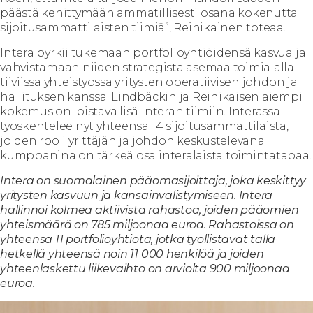
päästä kehittymään ammatillisesti osana kokenutta
sijoitusammattilaisten tiimiä”, Reinikainen toteaa.
Intera pyrkii tukemaan portfolioyhtiöidensä kasvua ja
vahvistamaan niiden strategista asemaa toimialalla
tiiviissä yhteistyössä yritysten operatiivisen johdon ja
hallituksen kanssa. Lindbäckin ja Reinikaisen aiempi
kokemus on loistava lisä Interan tiimiin. Interassa
työskentelee nyt yhteensä 14 sijoitusammattilaista,
joiden rooli yrittäjän ja johdon keskustelevana
kumppanina on tärkeä osa interalaista toimintatapaa.
Intera on suomalainen pääomasijoittaja, joka keskittyy
yritysten kasvuun ja kansainvälistymiseen. Intera
hallinnoi kolmea aktiivista rahastoa, joiden pääomien
yhteismäärä on 785 miljoonaa euroa. Rahastoissa on
yhteensä 11 portfolioyhtiötä, jotka työllistävät tällä
hetkellä yhteensä noin 11 000 henkilöä ja joiden
yhteenlaskettu liikevaihto on arviolta 900 miljoonaa
euroa.