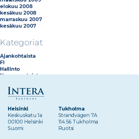
elokuu 2008
kesäkuu 2008
marraskuu 2007
kesäkuu 2007
Kategoriat
Ajankohtaista
FI
Hallinto
Neuvonantajat
Sijoitukset
Sijoitusammattilaiset
Tiimi
Helsinki
Tukholma
Meta
Keskuskatu 1a
Strandvägen 7A
00100 Helsinki
114 56 Tukholma
Kirjaudu sisään
Suomi
Ruotsi
Sisältösyöte
Kommenttisyöte