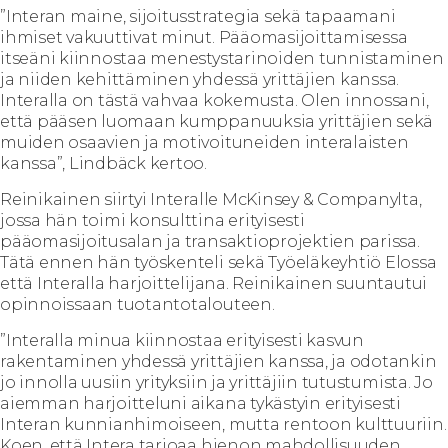
”Interan maine, sijoitusstrategia sekä tapaamani
ihmiset vakuuttivat minut. Pääomasijoittamisessa
itseäni kiinnostaa menestystarinoiden tunnistaminen
ja niiden kehittäminen yhdessä yrittäjien kanssa.
Interalla on tästä vahvaa kokemusta. Olen innossani,
että pääsen luomaan kumppanuuksia yrittäjien sekä
muiden osaavien ja motivoituneiden interalaisten
kanssa”, Lindbäck kertoo.
Reinikainen siirtyi Interalle McKinsey & Companylta,
jossa hän toimi konsulttina erityisesti
pääomasijoitusalan ja transaktioprojektien parissa.
Tätä ennen hän työskenteli sekä Työeläkeyhtiö Elossa
että Interalla harjoittelijana. Reinikainen suuntautui
opinnoissaan tuotantotalouteen.
”Interalla minua kiinnostaa erityisesti kasvun
rakentaminen yhdessä yrittäjien kanssa, ja odotankin
jo innolla uusiin yrityksiin ja yrittäjiin tutustumista. Jo
aiemman harjoitteluni aikana tykästyin erityisesti
Interan kunnianhimoiseen, mutta rentoon kulttuuriin.
Koen, että Intera tarjoaa hienon mahdollisuuden