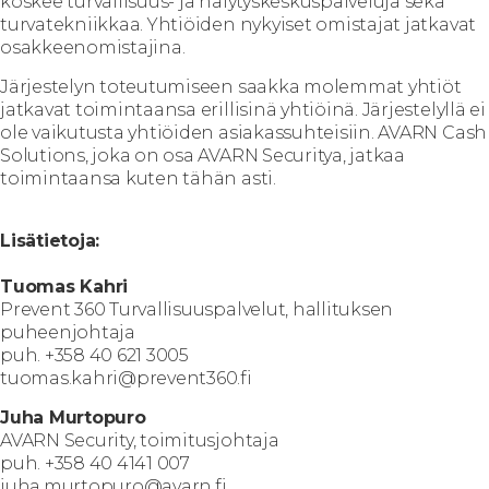
koskee turvallisuus- ja hälytyskeskuspalveluja sekä
turvatekniikkaa. Yhtiöiden nykyiset omistajat jatkavat
osakkeenomistajina.
Järjestelyn toteutumiseen saakka molemmat yhtiöt
jatkavat toimintaansa erillisinä yhtiöinä. Järjestelyllä ei
ole vaikutusta yhtiöiden asiakassuhteisiin. AVARN Cash
Solutions, joka on osa AVARN Securitya, jatkaa
toimintaansa kuten tähän asti.
Lisätietoja:
Tuomas Kahri
Prevent 360 Turvallisuuspalvelut, hallituksen
puheenjohtaja
puh. +358 40 621 3005
tuomas.kahri@prevent360.fi
Juha Murtopuro
AVARN Security, toimitusjohtaja
puh. +358 40 4141 007
juha.murtopuro@avarn.fi