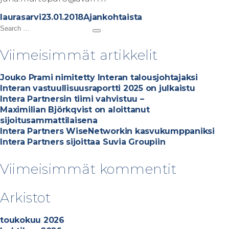
A
P
C
laurasarvi
23.01.2018
Ajankohtaista
u
S
o
a
S
t
e
s
t
e
h
a
t
e
a
Viimeisimmät artikkelit
r
o
r
e
g
c
r
c
d
o
h
Jouko Prami nimitetty Interan talousjohtajaksi
h
o
r
Interan vastuullisuusraportti 2025 on julkaistu
f
n
i
Intera Partnersin tiimi vahvistuu –
o
e
Maximilian Björkqvist on aloittanut
r
s
sijoitusammattilaisena
:
Intera Partners WiseNetworkin kasvukumppaniksi
Intera Partners sijoittaa Suvia Groupiin
Viimeisimmät kommentit
Arkistot
toukokuu 2026