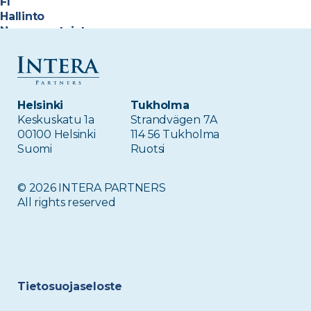
FI
Hallinto
Neuvonantajat
Sijoitukset
Sijoitusammattilaiset
Tiimi
Helsinki
Tukholma
Meta
Keskuskatu 1a
Strandvägen 7A
00100 Helsinki
114 56 Tukholma
Kirjaudu sisään
Suomi
Ruotsi
Sisältösyöte
Kommenttisyöte
WordPress.org
© 2026 INTERA PARTNERS
All rights reserved
Tietosuojaseloste