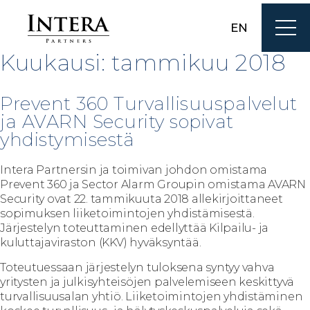
EN
Kuukausi:
tammikuu 2018
Prevent 360 Turvallisuuspalvelut
ja AVARN Security sopivat
yhdistymisestä
Intera Partnersin ja toimivan johdon omistama
Prevent 360 ja Sector Alarm Groupin omistama AVARN
Security ovat 22. tammikuuta 2018 allekirjoittaneet
sopimuksen liiketoimintojen yhdistämisestä.
Järjestelyn toteuttaminen edellyttää Kilpailu- ja
kuluttajaviraston (KKV) hyväksyntää.
Toteutuessaan järjestelyn tuloksena syntyy vahva
yritysten ja julkisyhteisöjen palvelemiseen keskittyvä
turvallisuusalan yhtiö. Liiketoimintojen yhdistäminen