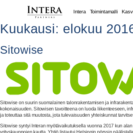
Intera
Toimintamalli
Kasvu
Kuukausi:
elokuu 201
Sitowise
Sitowise on suurin suomalainen talonrakentamisen ja infrarakentami
kokonaisuuden. Sitowisen tavoitteena on luoda liikenteeseen, infra
ja toteuttaa sitä muutosta, jota tulevaisuuden yhteiskunnat tarvits
Sitowise syntyi Interan myötävaikutuksella vuonna 2017 kun alan 
yrityskauppojen kautta. Yhtiö listautui Helsingin pörssin päälista