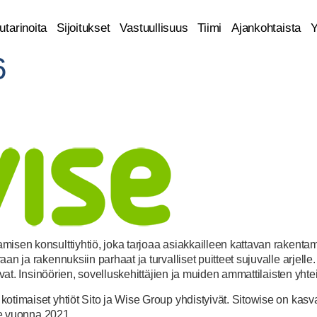
tarinoita
Sijoitukset
Vastuullisuus
Tiimi
Ajankohtaista
Y
6
sen konsulttiyhtiö, joka tarjoaa asiakkailleen kattavan rakentamis
an ja rakennuksiin parhaat ja turvalliset puitteet sujuvalle arjell
evat. Insinöörien, sovelluskehittäjien ja muiden ammattilaisten yhte
kotimaiset yhtiöt Sito ja Wise Group yhdistyivät. Sitowise on kas
lle vuonna 2021.