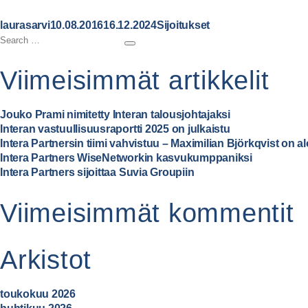
A
P
C
laurasarvi
10.08.2016
16.12.2024
Sijoitukset
u
S
o
a
S
t
e
s
t
e
h
a
t
e
a
Viimeisimmät artikkelit
r
o
r
e
g
c
r
c
d
o
h
h
o
r
Jouko Prami nimitetty Interan talousjohtajaksi
f
n
i
Interan vastuullisuusraportti 2025 on julkaistu
o
e
Intera Partnersin tiimi vahvistuu – Maximilian Björkqvist on a
r
s
Intera Partners WiseNetworkin kasvukumppaniksi
:
Intera Partners sijoittaa Suvia Groupiin
Viimeisimmät kommentit
Arkistot
toukokuu 2026