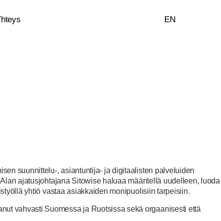
hteys
EN
en suunnittelu-, asiantuntija- ja digitaalisten palveluiden
e. Alan ajatusjohtajana Sitowise haluaa määritellä uudelleen, luoda
istyöllä yhtiö vastaa asiakkaiden monipuolisiin tarpeisiin.
vanut vahvasti Suomessa ja Ruotsissa sekä orgaanisesti että