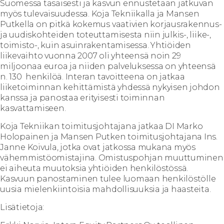
Suomessa tasaisesti ja kasvun ennustetaan jatkuvan
myös tulevaisuudessa. Koja Tekniikalla ja Mansen
Putkella on pitkä kokemus vaativien korjausrakennus-
ja uudiskohteiden toteuttamisesta niin julkis-, liike-,
toimisto-, kuin asuinrakentamisessa. Yhtiöiden
liikevaihto vuonna 2007 oli yhteensä noin 29
miljoonaa euroa ja niiden palveluksessa on yhteensä
n. 130 henkilöä. Interan tavoitteena on jatkaa
liiketoiminnan kehittämistä yhdessä nykyisen johdon
kanssa ja panostaa erityisesti toiminnan
kasvattamiseen.
Koja Tekniikan toimitusjohtajana jatkaa DI Marko
Holopainen ja Mansen Putken toimitusjohtajana Ins.
Janne Koivula, jotka ovat jatkossa mukana myös
vähemmistöomistajina. Omistuspohjan muuttuminen
ei aiheuta muutoksia yhtiöiden henkilöstössä.
Kasvuun panostaminen tulee luomaan henkilöstölle
uusia mielenkiintoisia mahdollisuuksia ja haasteita.
Lisätietoja: