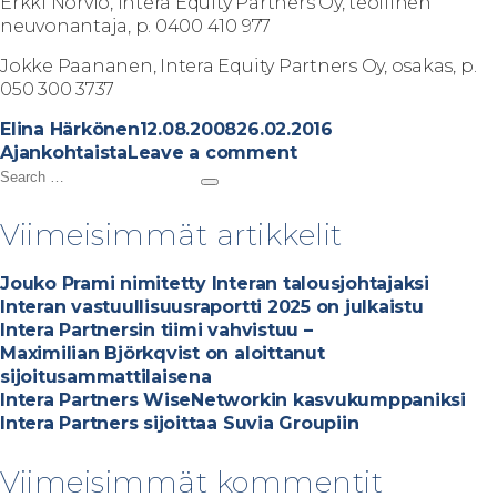
Erkki Norvio, Intera Equity Partners Oy, teollinen
neuvonantaja, p. 0400 410 977
Jokke Paananen, Intera Equity Partners Oy, osakas, p.
050 300 3737
A
P
C
Elina Härkönen
12.08.2008
26.02.2016
u
o
o
a
Ajankohtaista
Leave a comment
t
S
s
n
t
S
h
e
t
I
e
e
o
a
e
n
g
a
Viimeisimmät artikkelit
r
r
r
d
t
o
c
c
o
e
r
h
Jouko Prami nimitetty Interan talousjohtajaksi
h
n
r
i
Interan vastuullisuusraportti 2025 on julkaistu
f
a
e
Intera Partnersin tiimi vahvistuu –
o
o
s
Maximilian Björkqvist on aloittanut
r
s
sijoitusammattilaisena
:
t
Intera Partners WiseNetworkin kasvukumppaniksi
i
Intera Partners sijoittaa Suvia Groupiin
K
o
Viimeisimmät kommentit
j