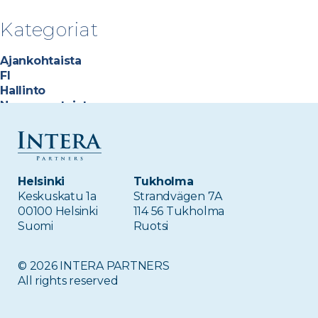
Kategoriat
Ajankohtaista
FI
Hallinto
Neuvonantajat
Sijoitukset
Sijoitusammattilaiset
Tiimi
Helsinki
Tukholma
Meta
Keskuskatu 1a
Strandvägen 7A
00100 Helsinki
114 56 Tukholma
Kirjaudu sisään
Suomi
Ruotsi
Sisältösyöte
Kommenttisyöte
WordPress.org
© 2026 INTERA PARTNERS
All rights reserved