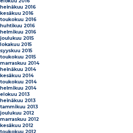
elokuu 2016
n
heinäkuu 2016
s
kesäkuu 2016
e
toukokuu 2016
k
huhtikuu 2016
ä
helmikuu 2016
M
joulukuu 2015
a
lokakuu 2015
n
syyskuu 2015
s
toukokuu 2015
e
marraskuu 2014
n
heinäkuu 2014
P
kesäkuu 2014
u
toukokuu 2014
t
helmikuu 2014
k
elokuu 2013
i
heinäkuu 2013
O
tammikuu 2013
y
joulukuu 2012
:
marraskuu 2012
n
kesäkuu 2012
toukokuu 2012