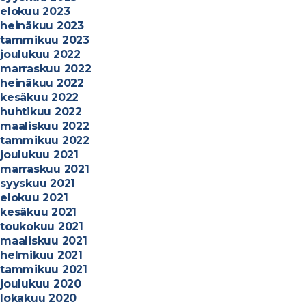
elokuu 2023
k
heinäkuu 2023
a
tammikuu 2023
u
joulukuu 2022
r
marraskuu 2022
a
heinäkuu 2022
k
kesäkuu 2022
o
huhtikuu 2022
i
maaliskuu 2022
n
tammikuu 2022
t
joulukuu 2021
i
marraskuu 2021
i
syyskuu 2021
n
elokuu 2021
e
kesäkuu 2021
r
toukokuu 2021
i
maaliskuu 2021
k
helmikuu 2021
o
tammikuu 2021
i
joulukuu 2020
s
lokakuu 2020
t