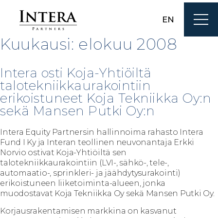
EN
Kuukausi:
elokuu 2008
Intera osti Koja-Yhtiöiltä
talotekniikkaurakointiin
erikoistuneet Koja Tekniikka Oy:n
sekä Mansen Putki Oy:n
Intera Equity Partnersin hallinnoima rahasto Intera
Fund I Ky ja Interan teollinen neuvonantaja Erkki
Norvio ostivat Koja-Yhtiöiltä sen
talotekniikkaurakointiin (LVI-, sähkö-, tele-,
automaatio-, sprinkleri- ja jäähdytysurakointi)
erikoistuneen liiketoiminta-alueen, jonka
muodostavat Koja Tekniikka Oy sekä Mansen Putki Oy.
Korjausrakentamisen markkina on kasvanut