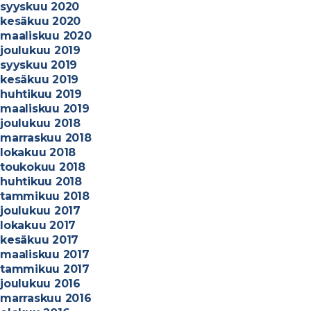
syyskuu 2020
u
kesäkuu 2020
n
maaliskuu 2020
e
joulukuu 2019
e
syyskuu 2019
t
kesäkuu 2019
K
huhtikuu 2019
o
maaliskuu 2019
j
joulukuu 2018
a
marraskuu 2018
T
lokakuu 2018
e
toukokuu 2018
k
huhtikuu 2018
n
tammikuu 2018
i
joulukuu 2017
i
lokakuu 2017
k
kesäkuu 2017
k
maaliskuu 2017
a
tammikuu 2017
O
joulukuu 2016
y
marraskuu 2016
: