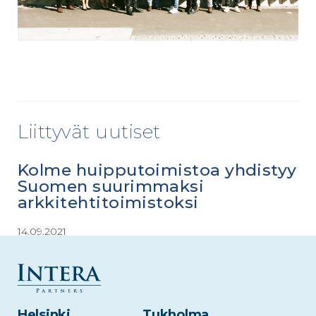
Liittyvät uutiset
Kolme huipputoimistoa yhdistyy
Suomen suurimmaksi
arkkitehtitoimistoksi
14.09.2021
Suomalaisen arkkitehtuurin kenttä saa
uuden toimijan, joka panostaa
kunnianhimoiseen ja alaa eteenpäin
vievään arkkitehtuuriin. ARCO Architecture
Helsinki
Tukholma