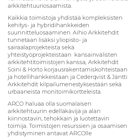
arkkitehtuuriosaamista.
Kaikkia toimistoja yhdistää kompleksisten
kehitys- ja hybridihankkeiden
suunnitteluosaaminen. Aihio Arkkitehdit
tunnetaan lisäksi yliopisto- ja
sairaalaprojekteista sekä
yhteistyöprojekteistaan kansainvälisten
arkkitehtitoimistojen kanssa, Arkkitehdit
Soini & Horto korjausrakentamiskohteistaan
ja hotellihankkeistaan ja Cederqvist & Jäntti
Arkkitehdit kilpailumenestyksestään sekä
urbaaneista monitoimikortteleista.
ARCO haluaa olla suomalaisen
arkkitehtuurin edelläkävijä ja alan
kiinnostavin, tehokkain ja luotettavin
toimija. Toimistojen resurssien ja osaamisen
yhdistyminen antavat ARCOlle