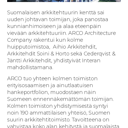
Suomalaisen arkkitehtuurin kenttä sai
uuden johtavan toimijan, joka panostaa
kunnianhimoiseen ja alaa eteenpäin
vievään arkkitehtuuriin. ARCO Architecture
Company rakentui kun kolme
huipputoimistoa, Aihio Arkkitehdit,
Arkkitehdit Soini & Horto sekä Cederqvist &
Jäntti Arkkitehdit, yhdistyivät Interan
mahdollistamana.
ARCO tuo yhteen kolmen toimiston
erityisosaamisen ja ainutlaatuisen
hankeportfolion, muodostaen näin
Suomeen ennennäkemättömän toimijan.
Kolmen toimiston yhdistymisestä syntyi
noin 190 ammattilaisen yhteisö, Suomen
suurin arkkitehtitoimisto. Tavoitteena on
vahvistaa koko alan kehitystä ja suomalaista