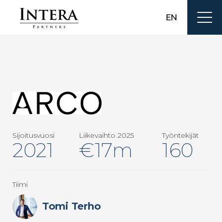
EN
Sijoitusvuosi
Liikevaihto 2025
Työntekijät
2021
€17m
160
Tiimi
Tomi Terho