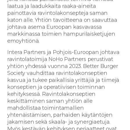
laatua ja laadukkaita raaka-aineita
painottavia ravintolakonsepteja saman
katon alle. Yhtiön tavoitteena on saavuttaa
johtava asema Euroopan kasvavassa
markkinassa toimien hampurilaisketjujen
emoyhtiönä.
Intera Partners ja Pohjois-Euroopan johtava
ravintolatoimija NoHo Partners perustivat
yhtiön yhdessä vuonna 2023. Better Burger
Society vauhdittaa ravintolakonseptien
kasvua ja tukee paikallisia yrittäjiä ja tiimejä
konseptien ja operatiivisen toiminnan
kehityksessä. Ravintolakonseptien
keskittäminen saman yhtiön alle
mahdollistaa toimintamallien
yhtenäistämisen, parhaiden käytäntöjen
jakamisen sekä skaala- ja synergiaetuja.
Myös kestävän kehityksen periaatteet ovat