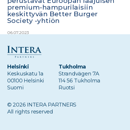
perustavat Euroopan laajuisen
premium-hampurilaisiin
keskittyvän Better Burger
Society -yhtiön
06.07.2023
Intera Partners ja Pohjois-Euroopan johtava
ravintolatoimija NoHo Partners ovat
perustaneet yhdessä Better Burger Society -
yhtiön, jonka tavoitteena on saavuttaa
Helsinki
Tukholma
johtava...
Keskuskatu 1a
Strandvägen 7A
00100 Helsinki
114 56 Tukholma
Suomi
Ruotsi
LUE LISÄÄ
© 2026 INTERA PARTNERS
All rights reserved